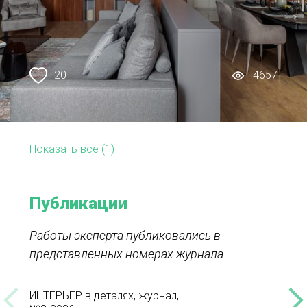
20
4657
Показать все
(1)
Публикации
Работы эксперта публиковались в
представленных номерах журнала
ИНТЕРЬЕР в деталях, журнал,
ИНТЕР