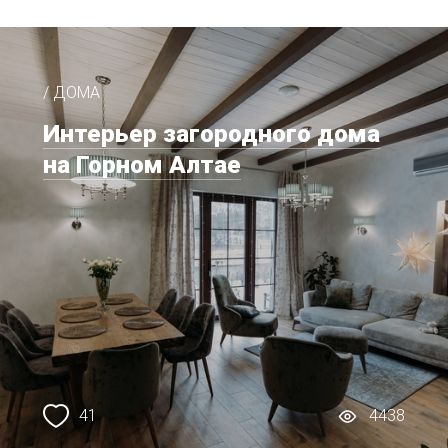
/ ДОМА
Интерьер загородного дома
на Горном Алтае
41
4438