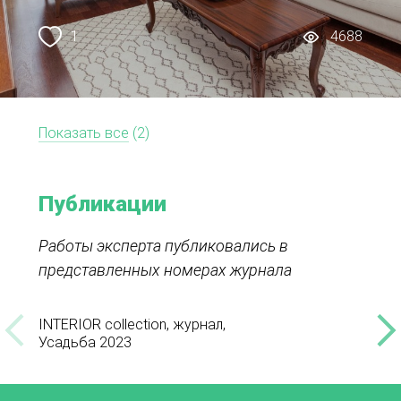
1
4688
Показать все
(2)
Публикации
Работы эксперта публиковались в
представленных номерах журнала
INTERIOR collection, журнал,
INTER
Усадьба 2023
Весн