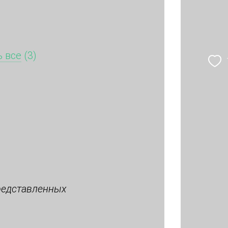
 все
(3)
редставленных