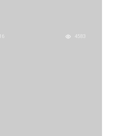
16
4583