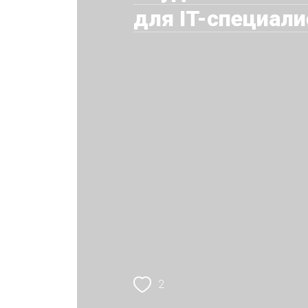
для IT-специали
2