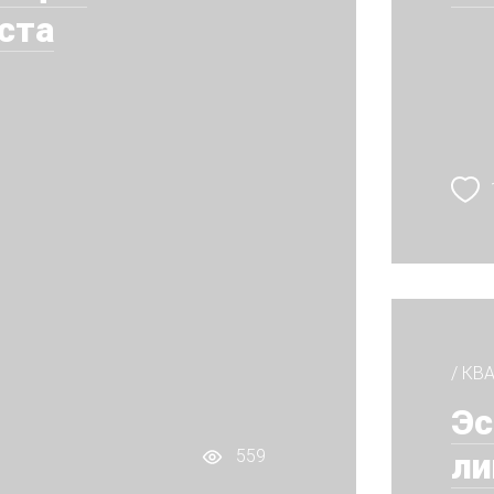
ста
/ КВ
Эс
ли
559