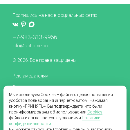
Подпишись на нас в социальных сетях
+7-983-313-9966
info@sibhome.pro
© 2026. Все права защищены
Рекламодателям
Редакционная политика
Мы используем Cookies – файлы с целью повышения
Согласие на обработку персональных данных
удобства пользования интернет-сайтом. Нажимая
кнопку «ПРИНЯТЬ», Вы подтверждаете, что были
Пользовательское соглашение
проинформированы об использовании
Cookies
–
файлов и соглашаетесь с условиями
Политики
Политика в отношении обработки
конфиденциальности
.
персональных данных
Вы можете отключить Cookies – файлы в настройках