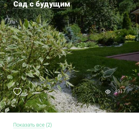
Сад с будущим
0
4917
Показать все
(2)