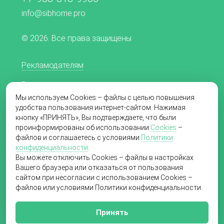
info@sibhome.pro
© 2026. Все права защищены
Рекламодателям
Редакционная политика
Мы используем Cookies – файлы с целью повышения
Согласие на обработку персональных данных
удобства пользования интернет-сайтом. Нажимая
кнопку «ПРИНЯТЬ», Вы подтверждаете, что были
Пользовательское соглашение
проинформированы об использовании
Cookies
–
файлов и соглашаетесь с условиями
Политики
Политика в отношении обработки
конфиденциальности
.
персональных данных
Вы можете отключить Cookies – файлы в настройках
Вашего браузера или отказаться от пользования
сайтом при несогласии с использованием Cookies –
файлов или условиями Политики конфиденциальности.
Создание сайта
«Пятое измерение»,
2019
Принять