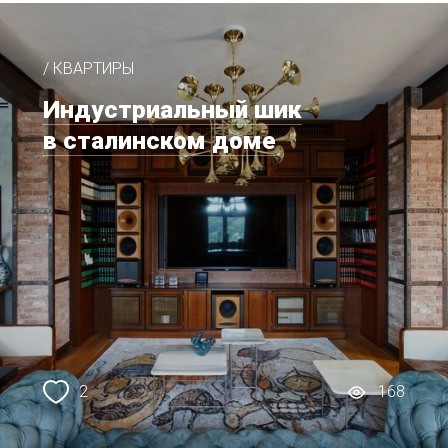
/ КВАРТИРЫ
Индустриальный шик
в сталинском доме
2
168