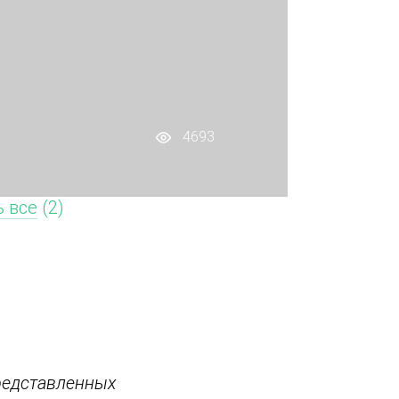
4693
 все
(2)
редставленных