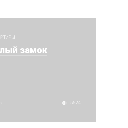
АРТИРЫ
лый замок
5
5524