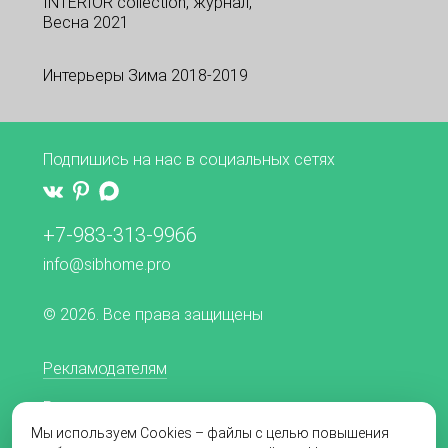
INTERIOR collection, журнал,
Весна 2021
Интерьеры Зима 2018-2019
Подпишись на нас в социальных сетях
+7-983-313-9966
info@sibhome.pro
© 2026. Все права защищены
Рекламодателям
Редакционная политика
Мы используем Cookies – файлы с целью повышения
Согласие на обработку персональных данных