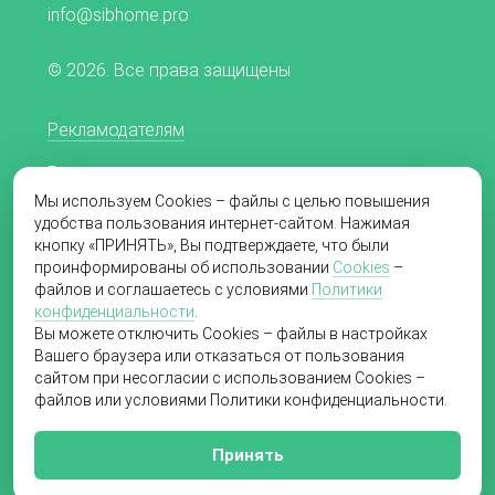
info@sibhome.pro
© 2026. Все права защищены
Рекламодателям
Редакционная политика
Мы используем Cookies – файлы с целью повышения
Согласие на обработку персональных данных
удобства пользования интернет-сайтом. Нажимая
кнопку «ПРИНЯТЬ», Вы подтверждаете, что были
Пользовательское соглашение
проинформированы об использовании
Cookies
–
файлов и соглашаетесь с условиями
Политики
Политика в отношении обработки
конфиденциальности
.
персональных данных
Вы можете отключить Cookies – файлы в настройках
Вашего браузера или отказаться от пользования
сайтом при несогласии с использованием Cookies –
файлов или условиями Политики конфиденциальности.
Создание сайта
«Пятое измерение»,
2019
Принять