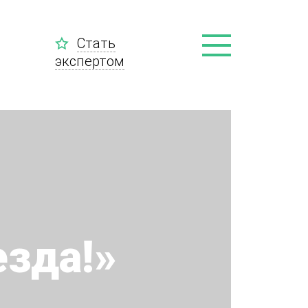
Стать
экспертом
зда!»