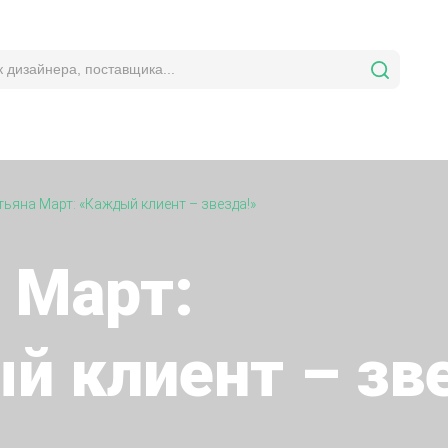
тьяна Март: «Каждый клиент – звезда!»
 Март:
 клиент – зве