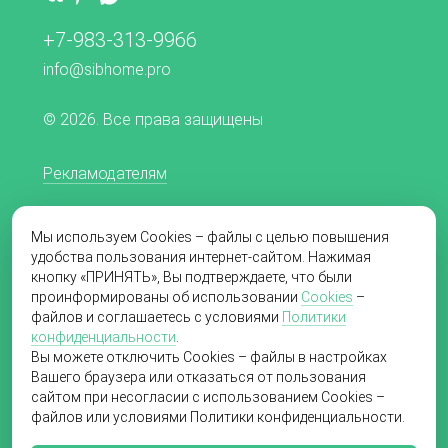
+7-983-313-9966
info@sibhome.pro
© 2026. Все права защищены
Рекламодателям
Редакционная политика
Мы используем Cookies – файлы с целью повышения
Согласие на обработку персональных данных
удобства пользования интернет-сайтом. Нажимая
кнопку «ПРИНЯТЬ», Вы подтверждаете, что были
Пользовательское соглашение
проинформированы об использовании
Cookies
–
файлов и соглашаетесь с условиями
Политики
Политика в отношении обработки
конфиденциальности
.
персональных данных
Вы можете отключить Cookies – файлы в настройках
Вашего браузера или отказаться от пользования
сайтом при несогласии с использованием Cookies –
файлов или условиями Политики конфиденциальности.
Создание сайта
«Пятое измерение»,