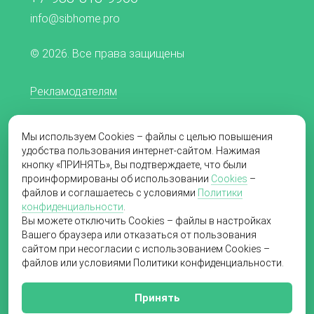
info@sibhome.pro
© 2026. Все права защищены
Рекламодателям
Редакционная политика
Мы используем Cookies – файлы с целью повышения
Согласие на обработку персональных данных
удобства пользования интернет-сайтом. Нажимая
кнопку «ПРИНЯТЬ», Вы подтверждаете, что были
Пользовательское соглашение
проинформированы об использовании
Cookies
–
файлов и соглашаетесь с условиями
Политики
Политика в отношении обработки
конфиденциальности
.
персональных данных
Вы можете отключить Cookies – файлы в настройках
Вашего браузера или отказаться от пользования
сайтом при несогласии с использованием Cookies –
файлов или условиями Политики конфиденциальности.
Создание сайта
«Пятое измерение»,
2019
Принять