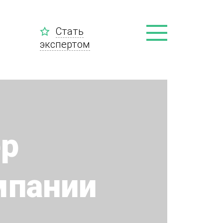
Стать
экспертом
ер
мпании