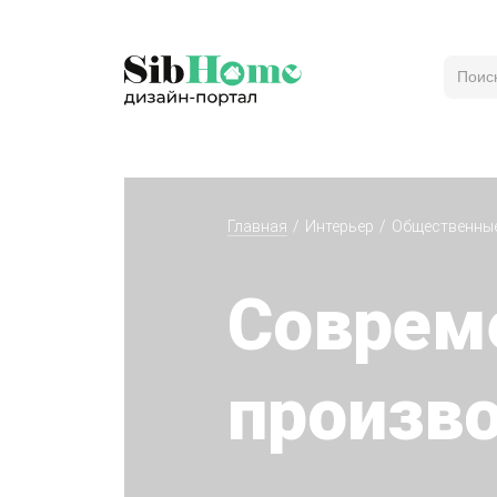
Главная
Интерьер
Общественны
Соврем
произв