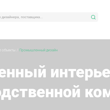
е объекты
Промышленный дизайн
енный интерь
одственной ко