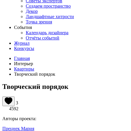
Советы экспертов
Создаем пространство
Декор
Ландшафтные хитрости
Точка зрения
События
Календарь дизайнера
Отчёты событий
Журнал
Конкурсы
Главная
Интерьер
Квартиры
Творческий порядок
Творческий порядок
3
4592
Авторы проекта:
Прецнек Мария