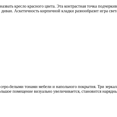
азвать кресло красного цвета. Эта контрастная точка подчерки
диван. Аскетичность кирпичной кладки разнообразит игра света
я серо-белыми тонами мебели и напольного покрытия. Три зерка
ольшое помещение визуально увеличивается, становится нарядн