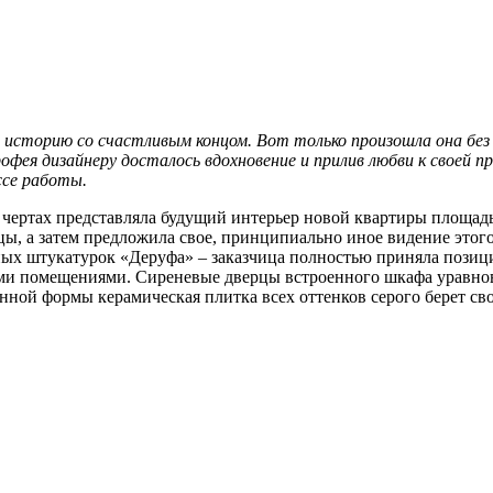
ую историю со счастливым концом. Вот только произошла она без
фея дизайнеру досталось вдохновение и прилив любви к своей пр
ссе работы.
 чертах представляла будущий интерьер новой квартиры площадь
цы, а затем предложила свое, принципиально иное видение этог
вных штукатурок «Деруфа» – заказчица полностью приняла пози
ыми помещениями. Сиреневые дверцы встроенного шкафа уравн
ной формы керамическая плитка всех оттенков серого берет сво