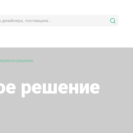
азумное решение
ое решение