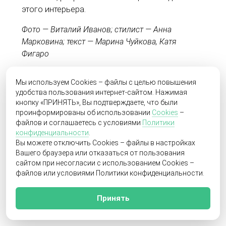
этого интерьера.
Фото — Виталий Иванов; стилист — Анна
Марковина; текст — Марина Чуйкова, Катя
Фигаро
Мы используем Cookies – файлы с целью повышения
удобства пользования интернет-сайтом. Нажимая
Возникли вопросы? Свяжитесь с автором -
кнопку «ПРИНЯТЬ», Вы подтверждаете, что были
дизайнером
Мариной Чуйковой
проинформированы об использовании
Cookies
–
файлов и соглашаетесь с условиями
Политики
Скажите эксперту, что нашли его на
конфиденциальности
.
Вы можете отключить Cookies – файлы в настройках
SibHome.pro
Вашего браузера или отказаться от пользования
сайтом при несогласии с использованием Cookies –
Понравился проект - ставьте лайк и делитесь в
файлов или условиями Политики конфиденциальности.
соцсетях
Вам могут понравиться подобные
Принять
интерьеры