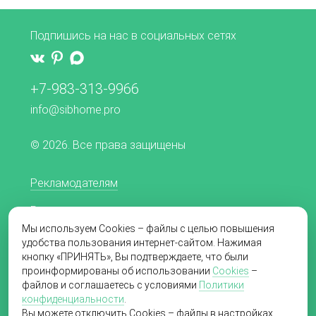
Подпишись на нас в социальных сетях
+7-983-313-9966
info@sibhome.pro
© 2026. Все права защищены
Рекламодателям
Редакционная политика
Мы используем Cookies – файлы с целью повышения
Согласие на обработку персональных данных
удобства пользования интернет-сайтом. Нажимая
кнопку «ПРИНЯТЬ», Вы подтверждаете, что были
Пользовательское соглашение
проинформированы об использовании
Cookies
–
файлов и соглашаетесь с условиями
Политики
Политика в отношении обработки
конфиденциальности
.
персональных данных
Вы можете отключить Cookies – файлы в настройках