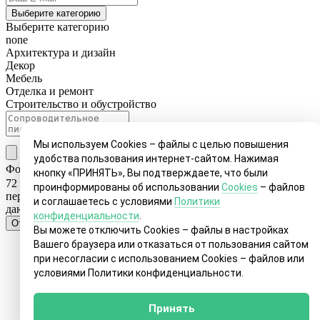
Выберите категорию
Выберите категорию
none
Архитектура и дизайн
Декор
Мебель
Отделка и ремонт
Строительство и обустройство
Мы используем Cookies – файлы с целью повышения
Прикрепить файлы
удобства пользования интернет-сайтом. Нажимая
Фотографии проекта должны быть в формате jpg, разрешение
кнопку «ПРИНЯТЬ», Вы подтверждаете, что были
72 dpi, размер 1920 х 1080 px.
Я подтверждаю, что данный
проинформированы об использовании
Cookies
– файлов
персональный запрос не является рекламным сообщением и
и соглашаетесь с условиями
Политики
даю свое
Согласие на обработку персональных данных
конфиденциальности
.
Отправить
Вы можете отключить Cookies – файлы в настройках
Вашего браузера или отказаться от пользования сайтом
при несогласии с использованием Cookies – файлов или
условиями Политики конфиденциальности.
Принять