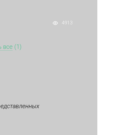
4913
 все
(1)
редставленных