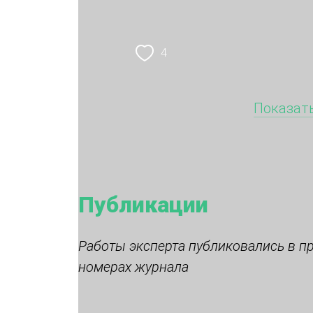
4
Показать
Публикации
Работы эксперта публиковались в п
номерах журнала