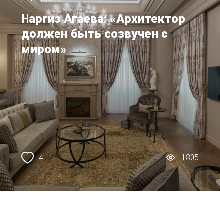
Наргиз Агаева: «Архитектор
должен быть созвучен с
миром»
4
1805